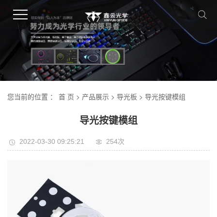
您当前的位置 ：
首 页
>
产品展示
>
导光板
> 导光按键模组
导光按键模组
2022-03-30 09:25:21
254
次