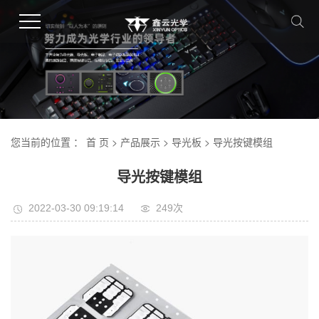
您当前的位置 ：
首 页
>
产品展示
>
导光板
> 导光按键模组
导光按键模组
2022-03-30 09:19:14
249
次